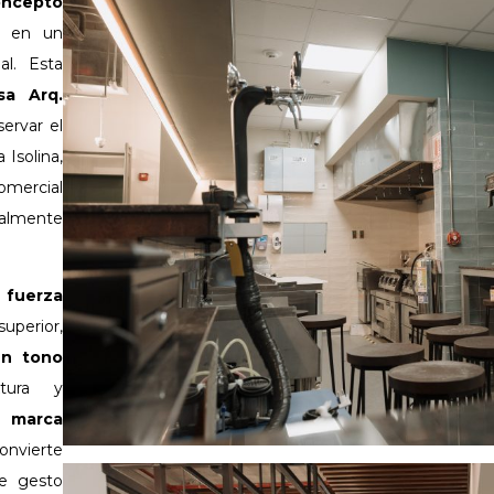
concepto
en un
al. Esta
sa Arq.
servar el
 Isolina,
mercial
almente
a
fuerza
uperior,
en tono
xtura y
na
marca
onvierte
te gesto