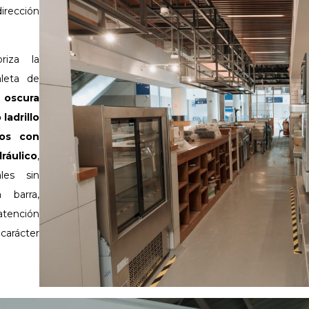
irección
riza la
leta de
 oscura
ladrillo
sos con
ráulico
,
les sin
 barra,
 atención
 carácter