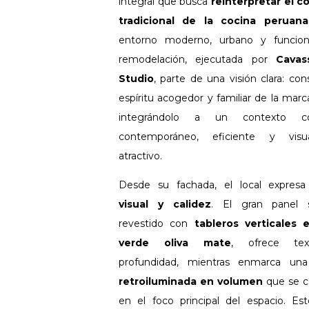
integral que busca
reinterpretar el 
tradicional de la cocina peruana
entorno moderno, urbano y funcion
remodelación, ejecutada por
Cavas
Studio
, parte de una visión clara: con
espíritu acogedor y familiar de la marca
integrándolo a un contexto co
contemporáneo, eficiente y visu
atractivo.
Desde su fachada, el local expres
visual y calidez
. El gran panel s
revestido con
tableros verticales 
verde oliva mate
, ofrece te
profundidad, mientras enmarca u
retroiluminada en volumen
que se c
en el foco principal del espacio. Es